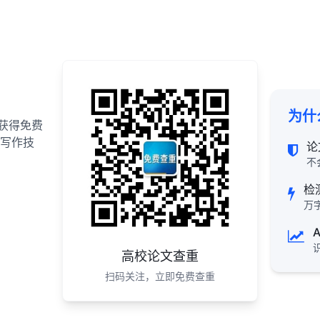
为什
获得免费
写作技
论
不
检
万
高校论文查重
扫码关注，立即免费查重