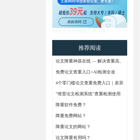
AI论文写作辅助工具大全
推荐阅读
论文降重神器在线 — 解决查重高、
AIGC痕迹难题，4步搞定论文重复
免费论文查重入口+AI检测全攻
率
略！避坑指南+实操技巧一次更齐
4个零门槛论文查重免费入口｜差异
化功能+论文AIGC免费检测全解析
“维普论文检测系统”查重检测使用
通知
降重软件免费？
降重免费网站？
https://www.gxjiangchong.com/lwgaixie/
降重论文的网站？
论文降重有用吗？