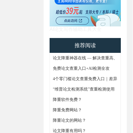
AI论文写作辅助工具大全
推荐阅读
论文降重神器在线 — 解决查重高、
AIGC痕迹难题，4步搞定论文重复
免费论文查重入口+AI检测全攻
率
略！避坑指南+实操技巧一次更齐
4个零门槛论文查重免费入口｜差异
化功能+论文AIGC免费检测全解析
“维普论文检测系统”查重检测使用
通知
降重软件免费？
降重免费网站？
https://www.gxjiangchong.com/lwgaixie/
降重论文的网站？
论文降重有用吗？