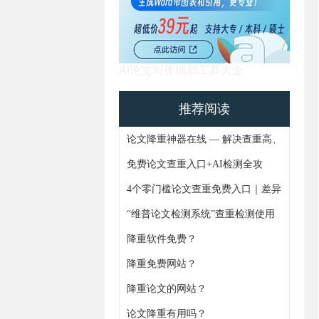
AI论文写作辅助工具大全
推荐阅读
论文降重神器在线 — 解决查重高、
AIGC痕迹难题，4步搞定论文重复
免费论文查重入口+AI检测全攻
率
略！避坑指南+实操技巧一次更齐
4个零门槛论文查重免费入口｜差异
化功能+论文AIGC免费检测全解析
“维普论文检测系统”查重检测使用
通知
降重软件免费？
降重免费网站？
https://www.gxjiangchong.com/lwgaixie/
降重论文的网站？
论文降重有用吗？