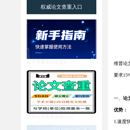
权威论文查重入口
论文查重是怎么查的？
维普论
要求1
一、
论
优势：
各类论文查重系统入口
1.速