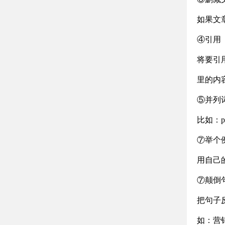
如果文
④引用
将要引
里的内
⑤并列
比如：p
⑦举个
用自己
⑦颠倒
把句子
如：营