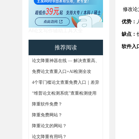
修改论
优势：
AI论文写作辅助工具大全
缺点：
软件入
推荐阅读
论文降重神器在线 — 解决查重高、
AIGC痕迹难题，4步搞定论文重复
免费论文查重入口+AI检测全攻
率
略！避坑指南+实操技巧一次更齐
4个零门槛论文查重免费入口｜差异
化功能+论文AIGC免费检测全解析
“维普论文检测系统”查重检测使用
通知
降重软件免费？
降重免费网站？
https://www.gxjiangchong.com/lwgaixie/
降重论文的网站？
论文降重有用吗？