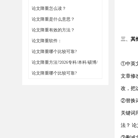
论文降重怎么读？
论文降重是什么意思？
论文降重有效的方法？
三、
其
论文降重软件：
https://www.gxjiangchong.com/jiangchong/
论文降重哪个比较可靠?
论文降重方法?2026专科/本科/硕博/
①中英
职称通用
论文降重哪个比较可靠?
文章修
改，把
②替换
关键词
法？ 
③删减