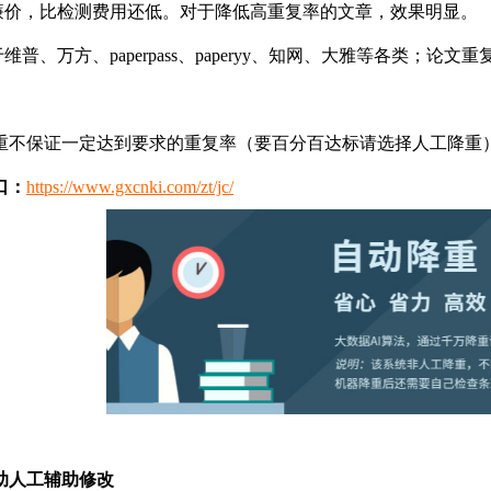
格廉价，比检测费用还低。对于降低高重复率的文章，效果明显。
于维普、万方、paperpass、paperyy、知网、大雅等各类；论
重不保证一定达到要求的重复率（要百分百达标请选择人工降重
口：
https://www.gxcnki.com/zt/jc/
助人工辅助修改