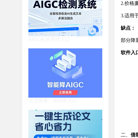
2.价
3.适用
缺点
：
AIGC检测系统入口
部分降
软件入
论文降重、降AI率入口
二、
借